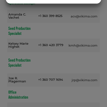
JA
NEJ
JA
NEJ
Operations Manager
MARKETING
STATISTIK
Amanda C.
+1 360 399 8525
acv@vikima.com
Vachet
Seed Production
Specialist
Kelsey Marie
+1 360 420 3779
kmh@vikima.com
Highet
Seed Production
Specialist
Joe R.
+1 360 707 1694
jrp@vikima.com
Plagerman
Office
Administration