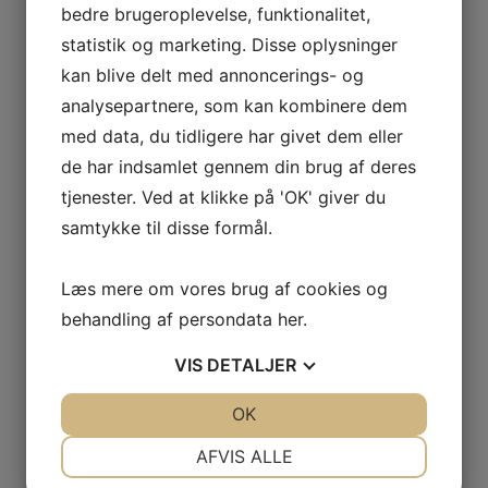
bedre brugeroplevelse, funktionalitet,
statistik og marketing. Disse oplysninger
kan blive delt med annoncerings- og
analysepartnere, som kan kombinere dem
med data, du tidligere har givet dem eller
de har indsamlet gennem din brug af deres
tjenester. Ved at klikke på 'OK' giver du
Vikima USA
samtykke til disse formål.
Læs mere om vores brug af cookies og
Name
Phone
E-mail
behandling af persondata
her
.
Managing Director &
VIS
DETALJER
Seed Production
Manager
JA
NEJ
OK
JA
NEJ
Stephan Strand
+1 360 661 1871
srs@vikima.com
NØDVENDIGE
PRÆFERENCER
AFVIS ALLE