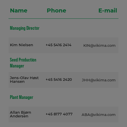
Name
Phone
E-mail
Managing Director
Kim Nielsen
+45 5416 2414
KIN@vikima.com
Seed Production
Manager
Jens-Olav Høst
+45 5416 2420
JHH@vikima.com
Hansen
Plant Manager
Allan Bjørn
+45 8177 4077
ABA@vikima.com
Andersen