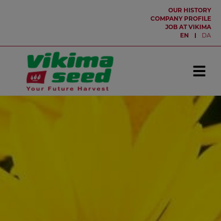
Hop
OUR HISTORY
til
COMPANY PROFILE
JOB AT VIKIMA
indholdet
EN
DA