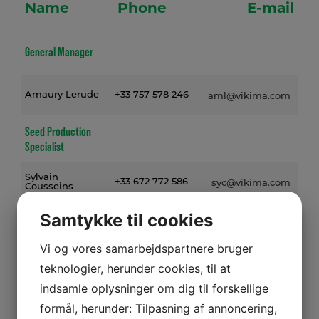
Name
Phone
E-mail
General Manager
Amaury Lerude
+33 757 578 246
aml@vikima.com
Seed Production
Specialist
Sylvain
+33 672 772 586
syc@vikima.com
Cousseins
Samtykke til cookies
Executive Assistant
Vi og vores samarbejdspartnere bruger
teknologier, herunder cookies, til at
Blandine Mateos
+33 668 783 969
blm@vikima.com
indsamle oplysninger om dig til forskellige
formål, herunder: Tilpasning af annoncering,