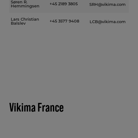
Søren R.
+45 2189 3805
SRH@vikima.com
Hemmingsen
Lars Christian
+45 3577 9408
LCB@vikima.com
Balslev
Vikima France