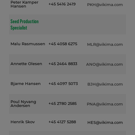
Peter Kamper
+45 5416 2419
PKH@vikima.com
Hansen
Seed Production
Specialist
Malu Rasmussen
+45 4058 6275
MLR@vikima.com
Annette Olesen
+45 2464 8833
ANO@vikima.com
Bjarne Hansen
+45 4097 5073
BJH@vikima.com
Poul Nyvang
+45 2780 2585
PNA@vikima.com
Andersen
Henrik Skov
+45 4127 5288
HES@vikima.com