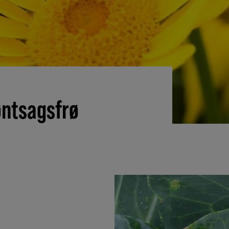
øntsagsfrø