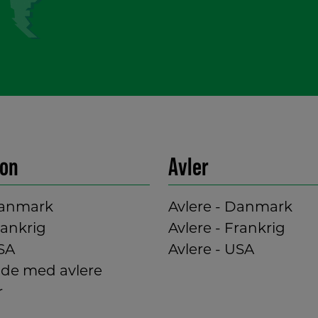
ion
Avler
Danmark
Avlere - Danmark
rankrig
Avlere - Frankrig
SA
Avlere - USA
de med avlere
r