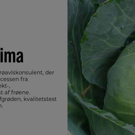
kima
frøavlskonsulent, der
ocessen fra
kt-,
 af frøene.
fgrøden, kvalitetstest
n.