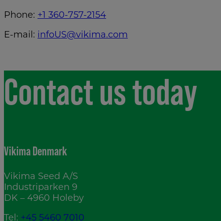
Phone:
+1 360-757-2154
E-mail:
infoUS@vikima.com
Contact us today
Vikima Denmark
Vikima Seed A/S
Industriparken 9
DK – 4960 Holeby
Tel:
+45 5460 7010