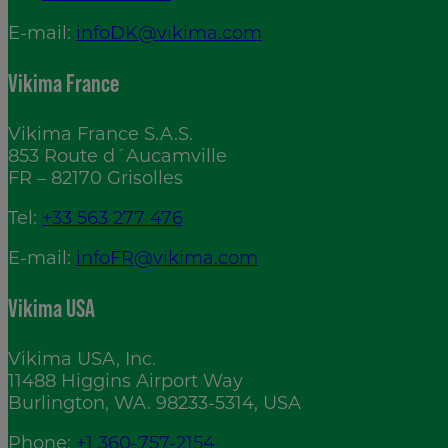
E-mail:
infoDK@vikima.com
Vikima France
Vikima France S.A.S.
853 Route d´Aucamville
FR – 82170 Grisolles
Tel:
+33 563 277 476
E-mail:
infoFR@vikima.com
Vikima USA
Vikima USA, Inc.
11488 Higgins Airport Way
Burlington, WA. 98233-5314, USA
Phone:
+1 360-757-2154