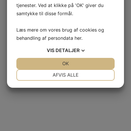
tjenester. Ved at klikke på 'OK' giver du
samtykke til disse formål.
Læs mere om vores brug af cookies og
behandling af persondata
her
.
VIS
DETALJER
JA
NEJ
OK
JA
NEJ
NØDVENDIGE
PRÆFERENCER
AFVIS ALLE
JA
NEJ
JA
NEJ
MARKETING
STATISTIK