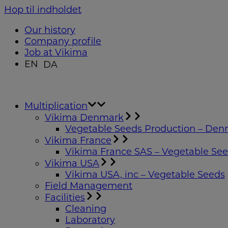
Hop til indholdet
Our history
Company profile
Job at Vikima
EN
DA
Multiplication
Vikima Denmark
Vegetable Seeds Production – De
Vikima France
Vikima France SAS – Vegetable Se
Vikima USA
Vikima USA, inc – Vegetable Seeds
Field Management
Facilities
Cleaning
Laboratory