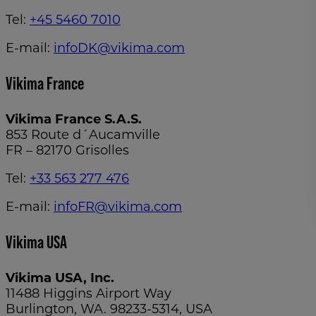
Tel:
+45 5460 7010
E-mail:
infoDK@vikima.com
Vikima France
Vikima France S.A.S.
853 Route d´Aucamville
FR – 82170 Grisolles
Tel:
+33 563 277 476
E-mail:
infoFR@vikima.com
Vikima USA
Vikima USA, Inc.
11488 Higgins Airport Way
Burlington, WA. 98233-5314, USA