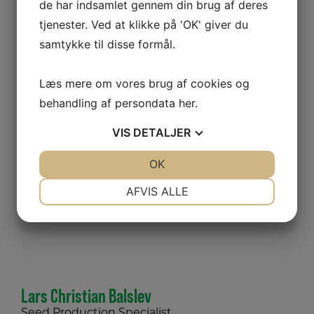
de har indsamlet gennem din brug af deres
tjenester. Ved at klikke på 'OK' giver du
samtykke til disse formål.
Henrik Skov
Læs mere om vores brug af cookies og
Seed Production Specialist
behandling af persondata
her
.
Mobil:
+45 4127 5288
VIS
DETALJER
E-mail:
hes@vikima.com
JA
NEJ
OK
JA
NEJ
NØDVENDIGE
PRÆFERENCER
AFVIS ALLE
JA
NEJ
JA
NEJ
MARKETING
STATISTIK
Lars Christian Balslev
Seed Production Specialist