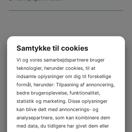
Samtykke til cookies
Vi og vores samarbejdspartnere bruger
teknologier, herunder cookies, til at
Poul Nyvang Andersen
indsamle oplysninger om dig til forskellige
Seed Production Specialist
formål, herunder: Tilpasning af annoncering,
Mobil:
+45 2780 2585
bedre brugeroplevelse, funktionalitet,
E-mail:
pna@vikima.com
statistik og marketing. Disse oplysninger
kan blive delt med annoncerings- og
analysepartnere, som kan kombinere dem
med data, du tidligere har givet dem eller