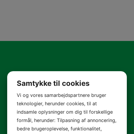
Samtykke til cookies
Contact us today
Vi og vores samarbejdspartnere bruger
teknologier, herunder cookies, til at
Vikima Denmark
indsamle oplysninger om dig til forskellige
formål, herunder: Tilpasning af annoncering,
Vikima Seed A/S
bedre brugeroplevelse, funktionalitet,
Industriparken 9