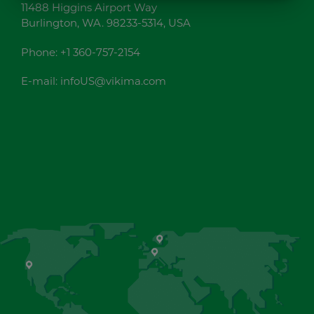
MARKETING
STATISTIK
11488 Higgins Airport Way
Burlington, WA. 98233-5314, USA
Phone:
+1 360-757-2154
E-mail:
infoUS@vikima.com