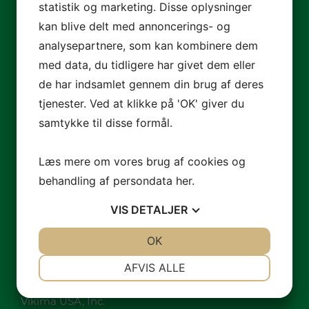
statistik og marketing. Disse oplysninger
DK – 4960 Holeby
kan blive delt med annoncerings- og
Tel:
+45 5460 7010
analysepartnere, som kan kombinere dem
med data, du tidligere har givet dem eller
E-mail:
infoDK@vikima.com
de har indsamlet gennem din brug af deres
Vikima France
tjenester. Ved at klikke på 'OK' giver du
samtykke til disse formål.
Vikima France S.A.S.
853 Route d´Aucamville
Læs mere om vores brug af cookies og
FR – 82170 Grisolles
behandling af persondata
her
.
Tel:
+33 563 277 476
VIS
DETALJER
E-mail:
infoFR@vikima.com
JA
NEJ
OK
JA
NEJ
Vikima USA
NØDVENDIGE
PRÆFERENCER
AFVIS ALLE
JA
NEJ
JA
NEJ
Vikima USA, Inc.