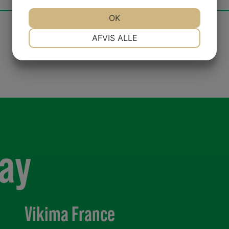
JA
NEJ
OK
JA
NEJ
NØDVENDIGE
PRÆFERENCER
AFVIS ALLE
JA
NEJ
JA
NEJ
MARKETING
STATISTIK
day
Vikima France