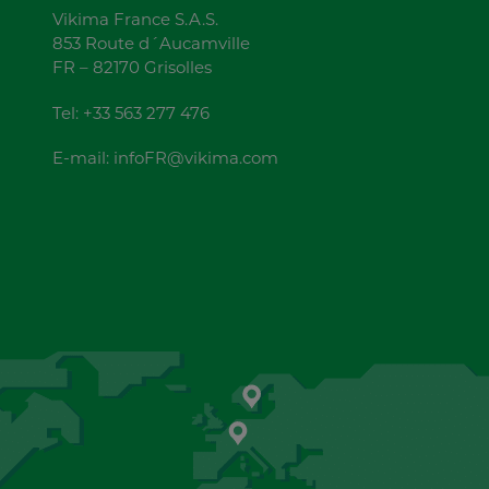
Vikima France S.A.S.
853 Route d´Aucamville
FR – 82170 Grisolles
Tel:
+33 563 277 476
E-mail:
infoFR@vikima.com