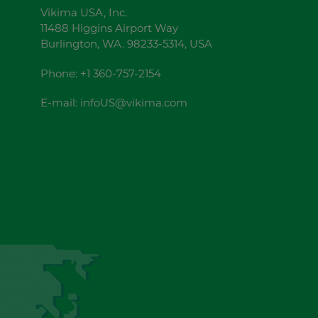
Vikima USA, Inc.
11488 Higgins Airport Way
Burlington, WA. 98233-5314, USA
Phone:
+1 360-757-2154
E-mail:
infoUS@vikima.com