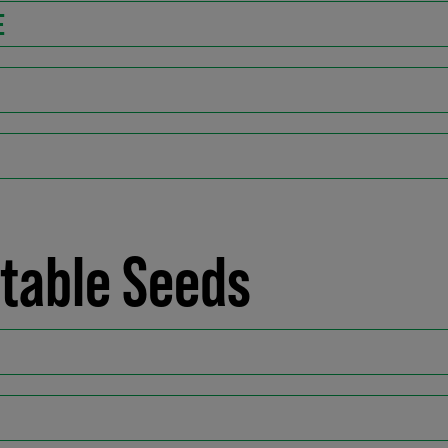
E
etable Seeds