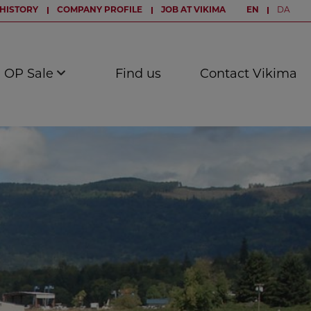
HISTORY
COMPANY PROFILE
JOB AT VIKIMA
EN
DA
OP Sale
Find us
Contact Vikima